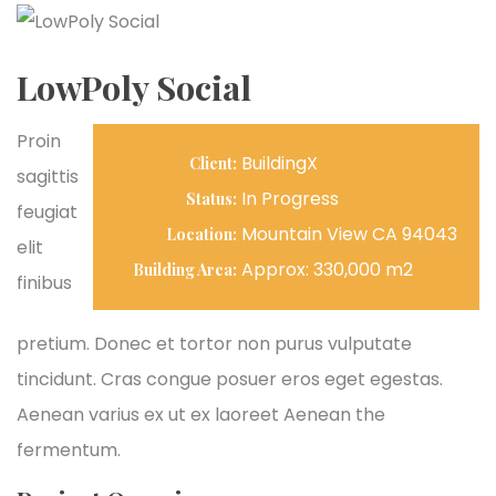
LowPoly Social
Proin
BuildingX
Client:
sagittis
In Progress
Status:
feugiat
Mountain View CA 94043
Location:
elit
Approx: 330,000 m2
Building Area:
finibus
pretium. Donec et tortor non purus vulputate
tincidunt. Cras congue posuer eros eget egestas.
Aenean varius ex ut ex laoreet Aenean the
fermentum.