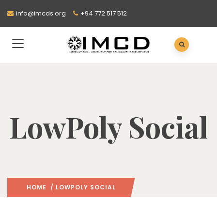
info@imcds.org
+94 772 517 512
LowPoly Social
HOME
/ LOWPOLY SOCIAL