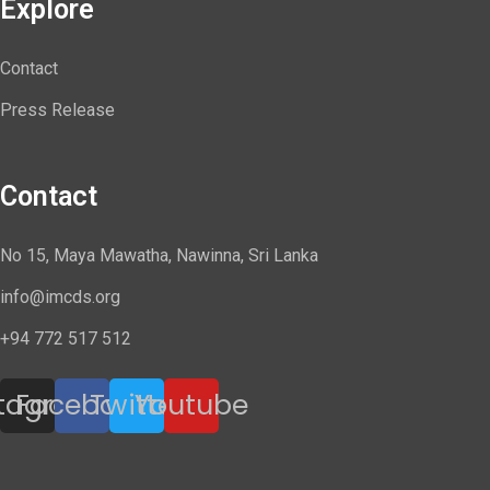
Explore
Contact
Press Release
Contact
No 15, Maya Mawatha, Nawinna, Sri Lanka
info@imcds.org
+94 772 517 512
stagram
Facebook
Twitter
Youtube